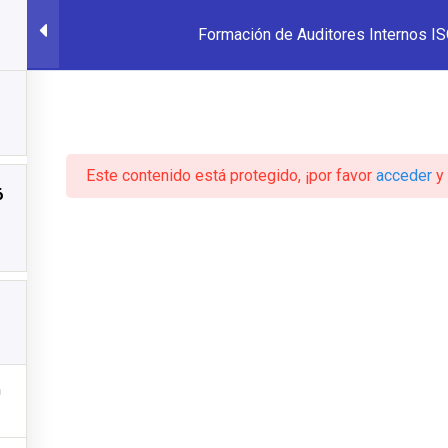
Formación de Auditores Internos I
HOME
NUE
Este contenido está protegido, ¡por favor
acceder
y
6
n de Auditores Int
007 Bajo ISO 19