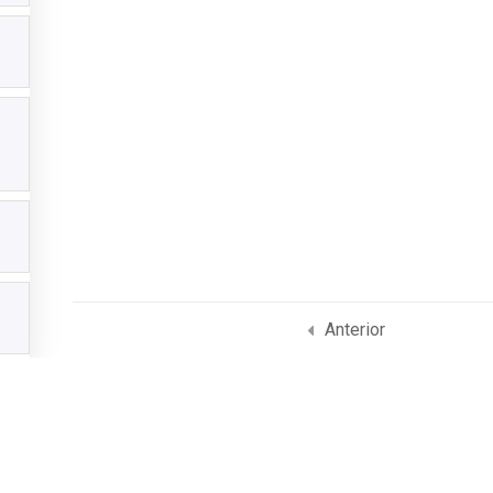
Anterior
Home
Nuestros Servicios
Blog
Academia SLAM