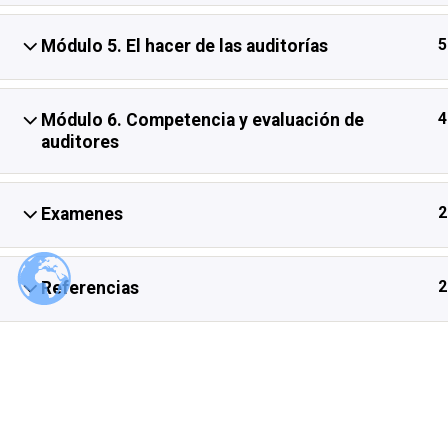
5
Módulo 5. El hacer de las auditorías
4
Módulo 6. Competencia y evaluación de
auditores
2
Examenes
2
Referencias
Slam Quality &
Consulting Services
© 2026 Slam Quality & Consulting