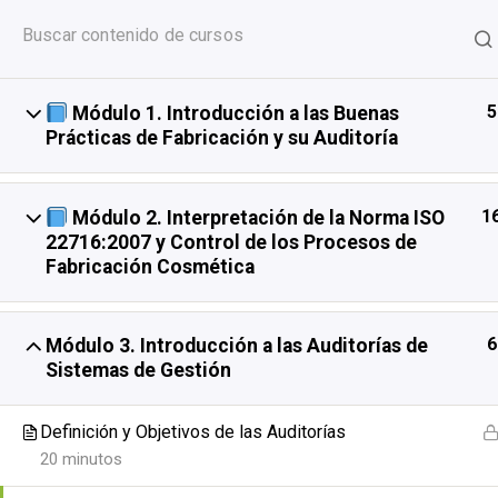
Saltar
+525549355492
admin@slam-qcs.com
al
SLAM
QUALITY
&
CONSULTING
contenido
SERVICES
5
Módulo 1. Introducción a las Buenas
Prácticas de Fabricación y su Auditoría
1
Módulo 2. Interpretación de la Norma ISO
22716:2007 y Control de los Procesos de
Fabricación Cosmética
Formació
6
Módulo 3. Introducción a las Auditorías de
22716:2
Sistemas de Gestión
Definición y Objetivos de las Auditorías
20 minutos