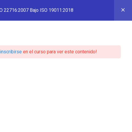
SO 22716:2007 Bajo ISO 19011:2018
STROS SERVICIOS
BLOG
ACADEMIA SLAM
inscribirse
en el curso para ver este contenido!
ernos ISO
011:2018