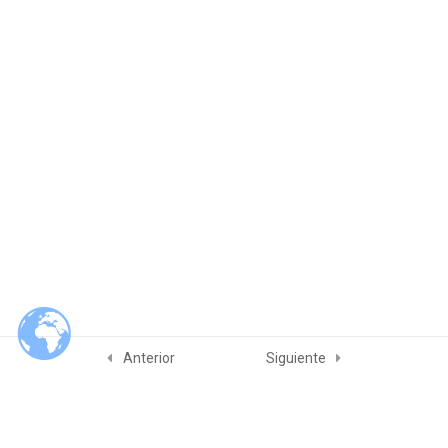
Módulo 4. Planeación de
4
Auditorías
Módulo 5. El hacer de las
5
auditorías
Módulo 6. Competencia y
4
evaluación de auditores
Examenes
2
Referencias
2
Anterior
Siguiente
Slam Quality & Consulting Services
© 2026 Slam Quality & Consulting Services. Built using WordPress