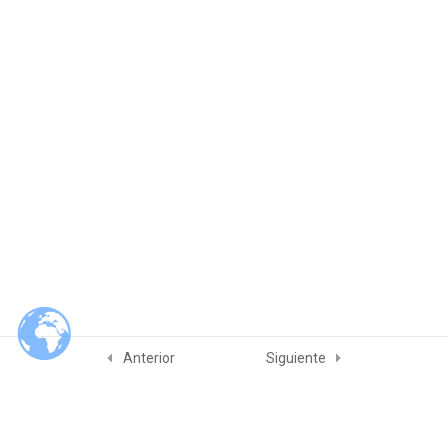
Norma ISO 22716:2007
Anterior
Siguiente
Slam Quality & Consulting Services
© 2026 Slam Quality & Consulting Services. Built using WordPress