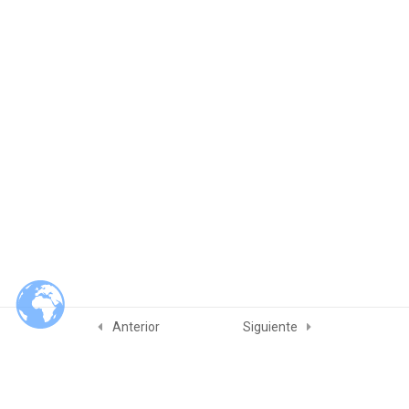
Módulo 6. Competencia y
4
evaluación de auditores
Examenes
2
Referencias
2
Anterior
Siguiente
Slam Quality & Consulting Services
© 2026 Slam Quality & Consulting Services. Built using WordPress