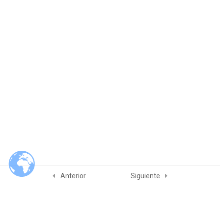
Módulo 4. Planeación de
4
Auditorías
Módulo 5. El hacer de las
5
auditorías
Módulo 6. Competencia y
4
evaluación de auditores
Examenes
2
Referencias
2
Anterior
Siguiente
Slam Quality & Consulting Services
© 2026 Slam Quality & Consulting Services. Built using WordPress