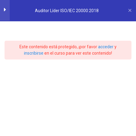
Saltar
SLAM
QUALITY
&
CONSULTING
al
Auditor Líder ISO/IEC 20000:2018
SERVICES
contenido
INTRODUCCIÓN Y
4
Auditor Líder
GENERALIDADES
Este contenido está protegido, ¡por favor
acceder
y
ISO/IEC
Introducción
inscribirse
en el curso para ver este contenido!
35 minutos
20000:2018
Estructura de ISO/IEC 20000-1
25 minutos
Ciclo Deming PHVA Y SGS
20 minutos
Inicio
Cursos
Sistemas de Gestión
Términos y Definiciones
30 minutos