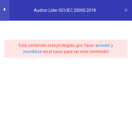
Saltar
SLAM
QUALITY
&
CONSULTING
al
Auditor Líder ISO/IEC 20000:2018
SERVICES
contenido
INTRODUCCIÓN Y
4
Auditor Líder
GENERALIDADES
Este contenido está protegido, ¡por favor
acceder
y
ISO/IEC
Introducción
inscribirse
en el curso para ver este contenido!
35 minutos
20000:2018
Estructura de ISO/IEC 20000-1
25 minutos
Ciclo Deming PHVA Y SGS
20 minutos
Inicio
Cursos
Sistemas de Gestión
Términos y Definiciones
30 minutos