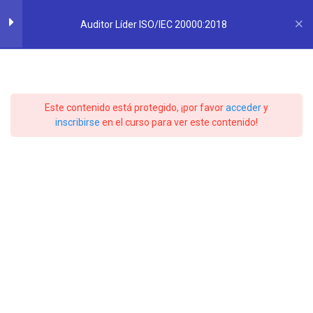
Saltar
SLAM
QUALITY
&
CONSULTING
al
Auditor Líder ISO/IEC 20000:2018
SERVICES
contenido
INTRODUCCIÓN Y
4
Auditor Líder
GENERALIDADES
Este contenido está protegido, ¡por favor
acceder
y
ISO/IEC
Introducción
inscribirse
en el curso para ver este contenido!
35 minutos
20000:2018
Estructura de ISO/IEC 20000-1
25 minutos
Ciclo Deming PHVA Y SGS
20 minutos
Inicio
Cursos
Sistemas de Gestión
Términos y Definiciones
30 minutos