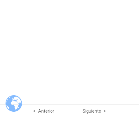
Módulo 4. Planeación de
4
Auditorías
Módulo 5. El hacer de las
5
auditorías
Módulo 6. Competencia y
4
evaluación de auditores
Examenes
2
Referencias
3
Anterior
Siguiente
Slam Quality & Consulting Services
© 2026 Slam Quality & Consulting Services. Built using WordPress