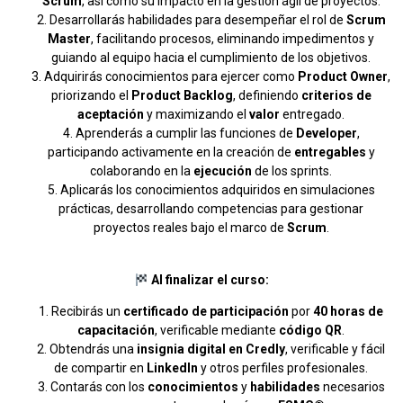
Scrum
, así como su impacto en la gestión ágil de proyectos.
Desarrollarás habilidades para desempeñar el rol de
Scrum
Master
, facilitando procesos, eliminando impedimentos y
guiando al equipo hacia el cumplimiento de los objetivos.
Adquirirás conocimientos para ejercer como
Product Owner
,
priorizando el
Product Backlog
, definiendo
criterios de
aceptación
y maximizando el
valor
entregado.
Aprenderás a cumplir las funciones de
Developer
,
participando activamente en la creación de
entregables
y
colaborando en la
ejecución
de los sprints.
Aplicarás los conocimientos adquiridos en simulaciones
prácticas, desarrollando competencias para gestionar
proyectos reales bajo el marco de
Scrum
.
Al finalizar el curso:
Recibirás un
certificado de participación
por
40 horas de
capacitación
, verificable mediante
código QR
.
Obtendrás una
insignia digital en Credly
, verificable y fácil
de compartir en
LinkedIn
y otros perfiles profesionales.
Contarás con los
conocimientos
y
habilidades
necesarios