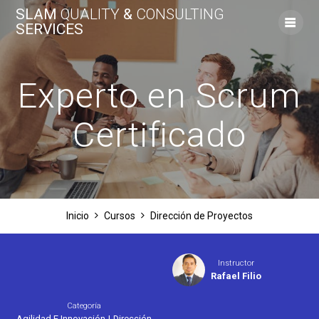
Saltar
SLAM
QUALITY
&
CONSULTING
al
SERVICES
contenido
Experto en Scrum
Certificado
Inicio
Cursos
Dirección de Proyectos
Instructor
Rafael Filio
Categoría
Agilidad E Innovación
|
Dirección