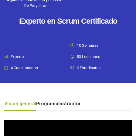
De Proyectos
Experto en Scrum Certificado
10 Semanas
Experto
53 Lecciones
4 Cuestionarios
0 Estudiantes
Visión general
Programa
Instructor