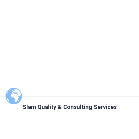
Slam Quality & Consulting Services
© 2026 Slam Quality & Consulting Services. Built using WordPress
and
Materialis Theme
.