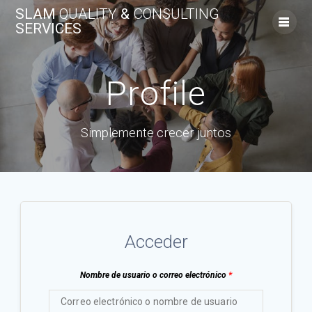
Saltar
SLAM
QUALITY
&
CONSULTING
al
SERVICES
contenido
Profile
Simplemente crecer juntos
Acceder
Nombre de usuario o correo electrónico
*